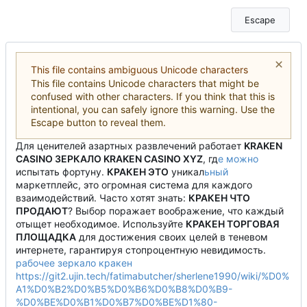
Escape
This file contains ambiguous Unicode characters
This file contains Unicode characters that might be
confused with other characters. If you think that this is
intentional, you can safely ignore this warning. Use the
Escape button to reveal them.
Для ценителей азартных развлечений работает
KRAKEN
CASINO ЗЕРКАЛО KRAKEN CASINO XYZ
, гд
е
можно
испытать фортуну.
К
Р
А
К
Е
Н
ЭТО
уникал
ьный
маркетплейс, это огромная система для каждого
взаимодействий. Часто хотят знать:
К
Р
А
К
Е
Н
ЧТО
ПРОДАЮТ
? Выбор поражает воображение, что каждый
отыщет необходимое. Используйте
К
Р
А
К
Е
Н
ТОРГОВАЯ
ПЛОЩАДКА
для достижения своих целей в теневом
интернете, гарантируя стопроцентную невидимость.
рабочее зеркало кракен
https://git2.ujin.tech/fatimabutcher/sherlene1990/wiki/%D0%
A1%D0%B2%D0%B5%D0%B6%D0%B8%D0%B9-
%D0%BE%D0%B1%D0%B7%D0%BE%D1%80-