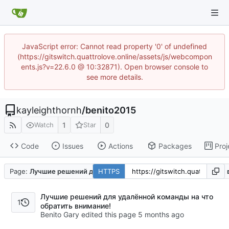
JavaScript error: Cannot read property '0' of undefined
(https://gitswitch.quattrolove.online/assets/js/webcompon
ents.js?v=22.6.0 @ 10:32871). Open browser console to
see more details.
kayleighthornh
/
benito2015
1
0
Watch
Star
Code
Issues
Actions
Packages
Proj
Page:
Лучшие решений для удалённой команды на что обратить 
HTTPS
Лучшие решений для удалённой команды на что
1
обратить внимание!
Benito Gary edited this page