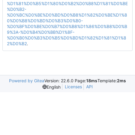
%D1%81%D0%B5%D1%80%D0%B2%D0%B8%D1%81%D0%BE
%D0%B2-
%D0%BC%D0%BE%D0%BD%D0%B8%D1%82%D0%BE%D1%8
0%D0%B8%D0%BD%D0%B3%D0%B0-
%D0%BF%D0%BE%D0%B7%D0%B8%D1%86%D0%B8%D0%B
9%3A-%D0%B4%D0%BB%D1%8F-
%D0%B0%D0%B3%D0%B5%D0%BD%D1%82%D1%81%D1%8
2%D0%B2
.
Powered by Gitea
Version: 22.6.0 Page:
18ms
Template:
2ms
Licenses
API
English